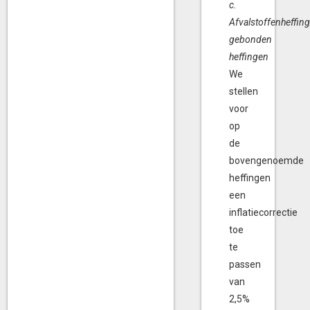
c.
Afvalstoffenheffin
gebonden
heffingen
We
stellen
voor
op
de
bovengenoemde
heffingen
een
inflatiecorrectie
toe
te
passen
van
2,5%