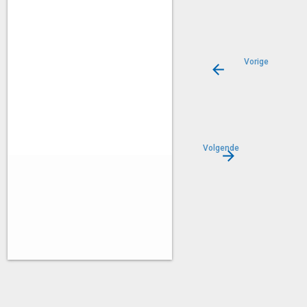
Vorige
Ongebonde
heffingen
Volgende
Knelpunten