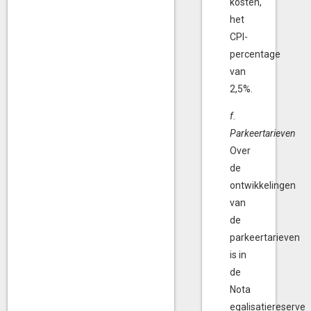
kosten,
het
CPI-
percentage
van
2,5%.
f.
Parkeertarieven
Over
de
ontwikkelingen
van
de
parkeertarieven
is in
de
Nota
egalisatiereserve