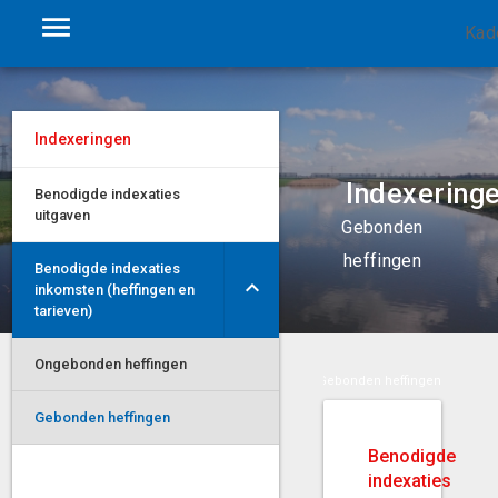
Kad
Indexeringen
Indexering
Benodigde indexaties
uitgaven
Gebonden
heffingen
Benodigde indexaties
inkomsten (heffingen en
tarieven)
Ongebonden heffingen
gde indexaties inkomsten (heffingen en tarieven)
Gebonden heffingen
Gebonden heffingen
Benodigde
indexaties